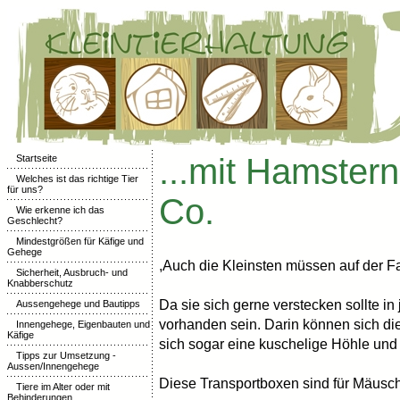
...mit Hamster
Startseite
Welches ist das richtige Tier
für uns?
Co.
Wie erkenne ich das
Geschlecht?
Mindestgrößen für Käfige und
Gehege
,Auch die Kleinsten müssen auf der Fah
Sicherheit, Ausbruch- und
Knabberschutz
Da sie sich gerne verstecken sollte in
Aussengehege und Bautipps
vorhanden sein. Darin können sich di
Innengehege, Eigenbauten und
Käfige
sich sogar eine kuschelige Höhle und s
Tipps zur Umsetzung -
Aussen/Innengehege
Diese Transportboxen sind für Mäusc
Tiere im Alter oder mit
Behinderungen