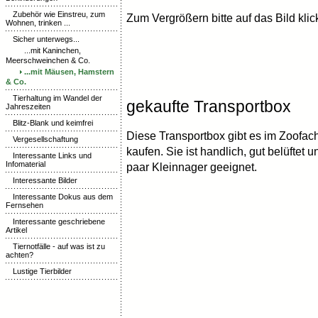
Zubehör wie Einstreu, zum
Zum Vergrößern bitte auf das Bild kli
Wohnen, trinken ...
Sicher unterwegs...
...mit Kaninchen,
Meerschweinchen & Co.
...mit Mäusen, Hamstern
& Co.
Tierhaltung im Wandel der
gekaufte Transportbox
Jahreszeiten
Blitz-Blank und keimfrei
Diese Transportbox gibt es im Zoofac
Vergesellschaftung
kaufen. Sie ist handlich, gut belüftet u
Interessante Links und
Infomaterial
paar Kleinnager geeignet.
Interessante Bilder
Interessante Dokus aus dem
Fernsehen
Interessante geschriebene
Artikel
Tiernotfälle - auf was ist zu
achten?
Lustige Tierbilder