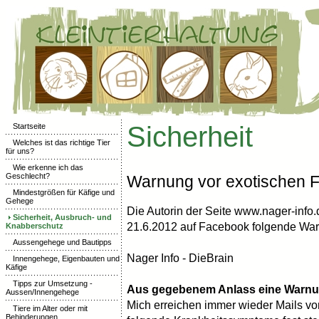
Sicherheit
Startseite
Welches ist das richtige Tier
für uns?
Wie erkenne ich das
Geschlecht?
Warnung vor exotischen F
Mindestgrößen für Käfige und
Gehege
Die Autorin der Seite www.nager-info
Sicherheit, Ausbruch- und
21.6.2012 auf Facebook folgende Wa
Knabberschutz
Aussengehege und Bautipps
Nager Info - DieBrain
Innengehege, Eigenbauten und
Käfige
Tipps zur Umsetzung -
Aus gegebenem Anlass eine Warnu
Aussen/Innengehege
Mich erreichen immer wieder Mails von 
Tiere im Alter oder mit
Behinderungen