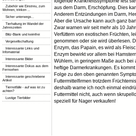
folgende Krankheitssymptome fest stell
Zubehör wie Einstreu, zum
aus dem Darm, Erschöpfung. Dies kan
Wohnen, trinken ...
Anderem Entzündungen im Darm, Her
Sicher unterwegs...
Aber die Ursache kann auch ganz banal
Tierhaltung im Wandel der
Zwar warnen wir seit mehr als 10 Jah
Jahreszeiten
Verfüttern von exotischen Früchten, le
Blitz-Blank und keimfrei
genommen oder sie wird überlesen. Di
Vergesellschaftung
Enzym, das Papain, es wird als Fleis
Interessante Links und
Infomaterial
Enzym bewirkt vor allem bei Hamste
Interessante Bilder
Wühlern, in geringem Maße auch bei
Interessante Dokus aus dem
heftige Darmerkrankungen. Es kommt 
Fernsehen
Folge zu den oben genannten Symptom
Interessante geschriebene
Artikel
Futtermittelfirmen trotzdem Früchtemi
deshalb warne ich noch einmal eindrück
Tiernotfälle - auf was ist zu
achten?
Futtermittel nicht, auch wenn skrupello
Lustige Tierbilder
speziell für Nager verkaufen!