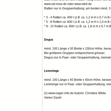
www.rat-nose.de oder www.vdrd.de
Ratten nur in Gruppenhaltung, am besten mind. 3 
* 3 - 4 Ratten ca. 400 l (z.B. ca. 1,2 m H x 0,7 m B 
* 5 - 8 Ratten ca. 600 l (z.B. ca. 1,2 m H x 1,0 m B 
* 9 - 15 Ratten ca. 900 l (z.B. ca. 1,8 m H x 0,7 m 
Degus
mind. 100 Länge x 50 Breite x 100cm Höhe, besser
Bei größeren Gruppen entsprechend grösser.
Degus nur in Paar- oder Gruppenhaltung, niemals 
Lemminge
mind. 100 Länge x 40 Breite x 40cm Höhe, besser
Lemminge nur in Paar- oder Gruppenhaltung, niem
(c) www.nager-info.de Autorin: Christine Wilde.
Vielen Dank!