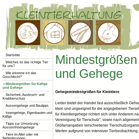
Mindestgrößen 
Startseite
Welches ist das richtige Tier
für uns?
und Gehege
Wie erkenne ich das
Geschlecht?
Mindestgrößen für Käfige
und Gehege
Gehegemindestgrößen für Kleintiere
Sicherheit, Ausbruch- und
Knabberschutz
Leider bietet der Handel fast ausschließlich Gehe
Aussengehege und Bautipps
klein und ungeeignet für die angegebenen Tiera
Innengehege, Eigenbauten und
für Kleintiergehege richten sich unter Anderem na
Käfige
Vereinigung für Tierschutz", sowie nach allgem
Tipps zur Umsetzung -
Größenangaben verschiedener Tierschutzorganisa
Aussen/Innengehege
Werten aufgrund von intensiver Tierbeobachtung.
Tiere im Alter oder mit
Behinderungen