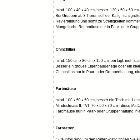
mind. 100 x 40 x 40 cm, besser: 120 x 50 x 50 cm,
Bei Gruppen ab 3 Tieren soll der Käfig nicht größe
Revierbildung und somit zu Streitigkeiten komme
Mongolische Rennmäuse nur in Paar- oder Gruppe
Chinchillas
mind. 150 cm x 80 cm x 150 cm, bei tägl. mehrstü
Besser ein großes Eigenbaugehege oder ein klei
Chinchillas nur in Paar- oder Gruppenhaltung, nie
Farbmäuse
mind. 100 x 50 x 50 cm, besser ein Tisch mit 1 q
Mindestmass lt. TVT: 70 x 50 x 70 cm - diese Maß
Farbmäuse nur in Paar- oder Gruppenhaltung, nie
Farbratten
Gute Infos rund um den Ratten-Käfig finden Sie a