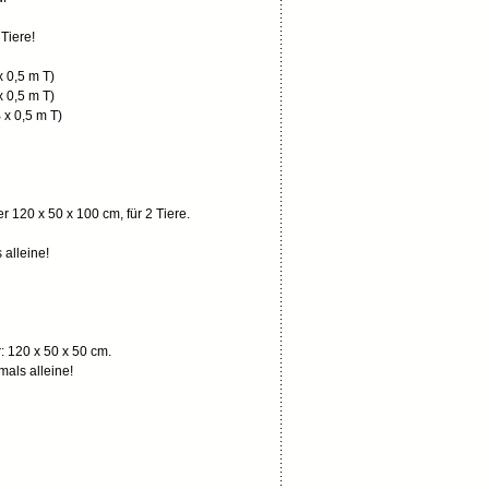
Tiere!
x 0,5 m T)
x 0,5 m T)
B x 0,5 m T)
 120 x 50 x 100 cm, für 2 Tiere.
alleine!
: 120 x 50 x 50 cm.
als alleine!