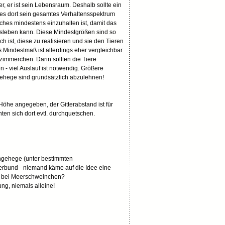
er, er ist sein Lebensraum. Deshalb sollte ein
t es dort sein gesamtes Verhaltensspektrum
hes mindestens einzuhalten ist, damit das
ausleben kann. Diese Mindestgrößen sind so
h ist, diese zu realisieren und sie den Tieren
 Mindestmaß ist allerdings eher vergleichbar
zimmerchen. Darin sollten die Tiere
n - viel Auslauf ist notwendig. Größere
Gehege sind grundsätzlich abzulehnen!
Höhe angegeben, der Gitterabstand ist für
n sich dort evtl. durchquetschen.
ngehege (unter bestimmten
erbund - niemand käme auf die Idee eine
n bei Meerschweinchen?
g, niemals alleine!