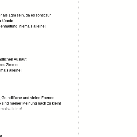
r als 1qm sein, da es sonst zur
n könnte.
nhaltung, niemals alleine!
ndlichen Auslauf.
nes Zimmer.
mals alleine!
m; Grundfläche und vielen Ebenen.
e sind meiner Meinung nach zu klein!
mals alleine!
uf