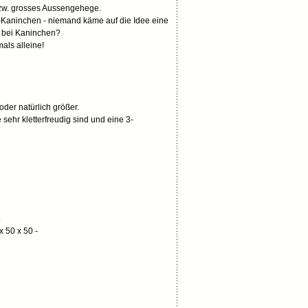
 bzw. grosses Aussengehege.
g)Kaninchen - niemand käme auf die Idee eine
 bei Kaninchen?
als alleine!
oder natürlich größer.
sehr kletterfreudig sind und eine 3-
.
x 50 x 50 -