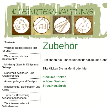
Zubehör
Startseite
Welches ist das richtige Tier
für uns?
Wie erkenne ich das
Geschlecht?
Hier finden Sie Einrichtungen für Käfige und Geh
Mindestgrößen für Käfige und
Gehege
Bitte klicken Sie im Menü oder hier:
Sicherheit, Ausbruch- und
Knabberschutz
rund ums Trinken
Aussengehege und Bautipps
schöner Wohnen
Streu, Heu, Stroh
Innengehege, Eigenbauten und
Käfige
Tipps zur Umsetzung -
Aussen/Innengehege
Tiere im Alter oder mit
Behinderungen