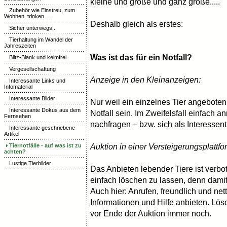
kleine und große und ganz große.....
Zubehör wie Einstreu, zum
Wohnen, trinken ...
Deshalb gleich als erstes:
Sicher unterwegs...
Tierhaltung im Wandel der
Jahreszeiten
Was ist das für ein Notfall?
Blitz-Blank und keimfrei
Vergesellschaftung
Anzeige in den Kleinanzeigen:
Interessante Links und
Infomaterial
Interessante Bilder
Nur weil ein einzelnes Tier angeboten
Interessante Dokus aus dem
Notfall sein. Im Zweifelsfall einfac
Fernsehen
nachfragen – bzw. sich als Interessen
Interessante geschriebene
Artikel
Tiernotfälle - auf was ist zu
Auktion in einer Versteigerungsplattfo
achten?
Lustige Tierbilder
Das Anbieten lebender Tiere ist verbot
einfach löschen zu lassen, denn damit
Auch hier: Anrufen, freundlich und ne
Informationen und Hilfe anbieten. Lö
vor Ende der Auktion immer noch.