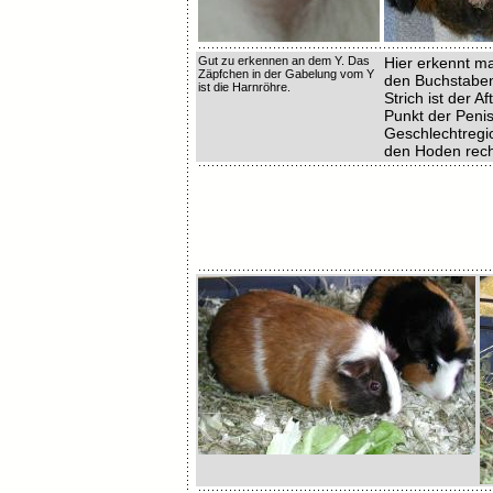
Gut zu erkennen an dem Y. Das
Hier erkennt ma
Zäpfchen in der Gabelung vom Y
den Buchstaben
ist die Harnröhre.
Strich ist der Aft
Punkt der Penis
Geschlechtregio
den Hoden rech