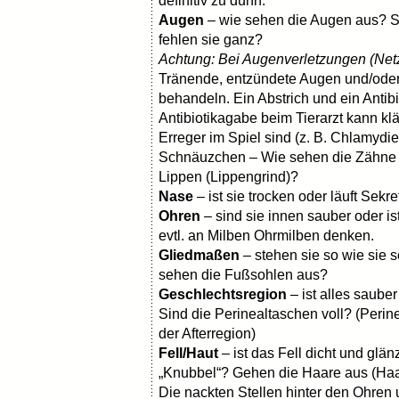
definitiv zu dünn.
Augen
– wie sehen die Augen aus? Sind
fehlen sie ganz?
Achtung: Bei Augenverletzungen (Netz
Tränende, entzündete Augen und/oder
behandeln. Ein Abstrich und ein Antib
Antibiotikagabe beim Tierarzt kann k
Erreger im Spiel sind (z. B. Chlamydie
Schnäuzchen – Wie sehen die Zähne r
Lippen (Lippengrind)?
Nase
– ist sie trocken oder läuft Sekre
Ohren
– sind sie innen sauber oder is
evtl. an Milben Ohrmilben denken.
Gliedmaßen
– stehen sie so wie sie 
sehen die Fußsohlen aus?
Geschlechtsregion
– ist alles saube
Sind die Perinealtaschen voll? (Perine
der Afterregion)
Fell/Haut
– ist das Fell dicht und gl
„Knubbel“? Gehen die Haare aus (Haar
Die nackten Stellen hinter den Ohren