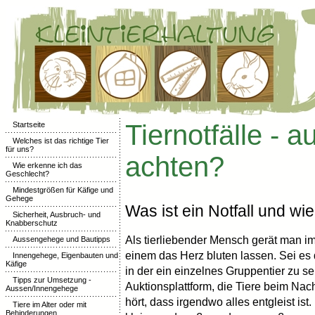
Tiernotfälle - a
Startseite
Welches ist das richtige Tier
für uns?
achten?
Wie erkenne ich das
Geschlecht?
Mindestgrößen für Käfige und
Gehege
Was ist ein Notfall und wi
Sicherheit, Ausbruch- und
Knabberschutz
Als tierliebender Mensch gerät man im
Aussengehege und Bautipps
einem das Herz bluten lassen. Sei es
Innengehege, Eigenbauten und
Käfige
in der ein einzelnes Gruppentier zu seh
Tipps zur Umsetzung -
Auktionsplattform, die Tiere beim Na
Aussen/Innengehege
hört, dass irgendwo alles entgleist ist
Tiere im Alter oder mit
Behinderungen