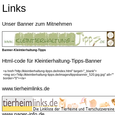
Links
Unser Banner zum Mitnehmen
Banner-Kleintierhaltung-Tipps
Html-code für Kleintierhaltung-Tipps-Banner
<a href="http://kleintierhaltung-tipps.de/index.html" target="_blank">
<img src="http://kleintierhaltung-tipps.de/images/tippsbanner_520.jpg.jpg" alt=""
border="0"></a>
www.tierheimlinks.de
www.nager-info.de